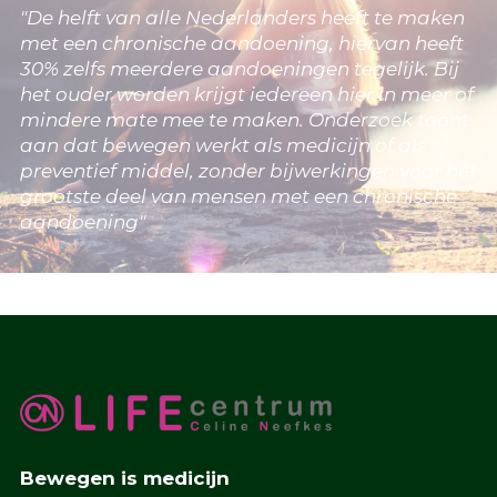
"De helft van alle Nederlanders heeft te maken
met een chronische aandoening, hiervan heeft
30% zelfs meerdere aandoeningen tegelijk. Bij
het ouder worden krijgt iedereen hier in meer of
mindere mate mee te maken. Onderzoek toont
aan dat bewegen werkt als medicijn of als
preventief middel, zonder bijwerkingen voor het
grootste deel van mensen met een chronische
aandoening"
Bewegen is medicijn