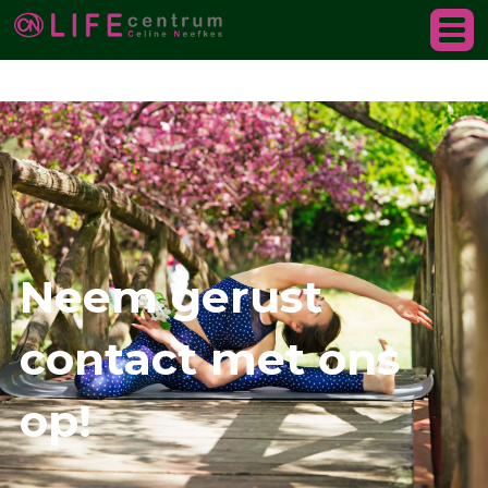
✓ CooL wordt vergoed in de basis verzekering ✓ Werk 
+316 38 0168 03
Neem gerust
contact met ons
op!