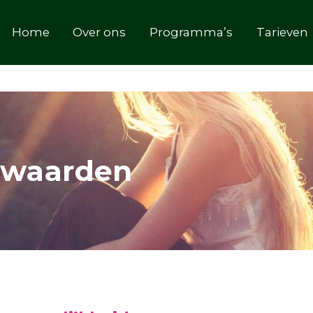
jouw verbeterde 'ik'. ✓ Klinische inspanningsfysioloog en 
Home
Over ons
Programma’s
Tarieven
rwaarden