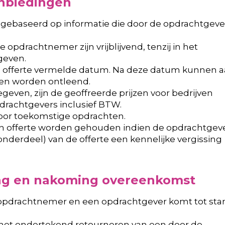
anbiedingen
n gebaseerd op informatie die door de opdrachtgeve
e opdrachtnemer zijn vrijblijvend, tenzij in het
geven.
p de offerte vermelde datum. Na deze datum kunnen 
ten worden ontleend.
gegeven, zijn de geoffreerde prijzen voor bedrijven
pdrachtgevers inclusief BTW.
voor toekomstige opdrachten.
en offerte worden gehouden indien de opdrachtgev
 onderdeel) van de offerte een kennelijke vergissing
ing en nakoming overeenkomst
 opdrachtnemer en een opdrachtgever komt tot sta
 het ondertekend retourneren van een door de