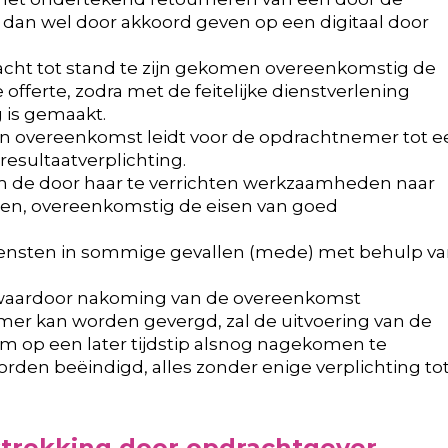
 dan wel door akkoord geven op een digitaal door
cht tot stand te zijn gekomen overeenkomstig de
fferte, zodra met de feitelijke dienstverlening
 is gemaakt.
n overeenkomst leidt voor de opdrachtnemer tot e
resultaatverplichting.
 de door haar te verrichten werkzaamheden naar
eren, overeenkomstig de eisen van goed
diensten in sommige gevallen (mede) met behulp v
t, waardoor nakoming van de overeenkomst
emer kan worden gevergd, zal de uitvoering van de
 op een later tijdstip alsnog nagekomen te
den beëindigd, alles zonder enige verplichting to
rstrekking door opdrachtgever