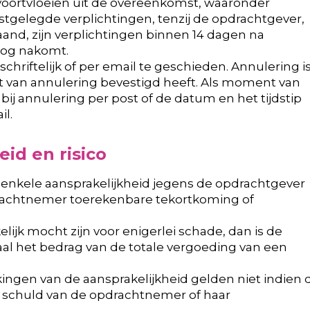
voortvloeien uit de overeenkomst, waaronder
tgelegde verplichtingen, tenzij de opdrachtgever,
maand, zijn verplichtingen binnen 14 dagen na
nog nakomt.
chriftelijk of per email te geschieden. Annulering i
t van annulering bevestigd heeft. Als moment van
j annulering per post of de datum en het tijdstip
l.
eid en risico
enkele aansprakelijkheid jegens de opdrachtgever
drachtnemer toerekenbare tekortkoming of
ijk mocht zijn voor enigerlei schade, dan is de
al het bedrag van de totale vergoeding van een
kingen van de aansprakelijkheid gelden niet indien 
ve schuld van de opdrachtnemer of haar