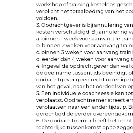
workshop of training kosteloos geschi
verplicht het totaalbedrag van het co
voldoen.
3. Opdrachtgever is bij annulering v
kosten verschuldigd: Bij annulering v
a. binnen 1 week voor aanvang 1e trai
b. binnen 2 weken voor aanvang train
c. binnen 3 weken voor aanvang train
d. eerder dan 4 weken voor aanvang t
4. Ingeval de opdrachtgever dan wel d
de deelname tussentijds beëindigt of
opdrachtgever geen recht op enige t
van het geval, naar het oordeel van 
5. Een individuele coachsessie kan t
verplaatst. Opdrachtnemer streeft erna
verplaatsen naar een ander tijdstip. 
gerechtigd de eerder overeengekomen
6. De opdrachtnemer heeft het rech
rechterlijke tussenkomst op te zegge