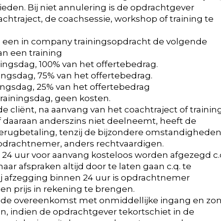
eden. Bij niet annulering is de opdrachtgever
achtraject, de coachsessie, workshop of training te
an een in company trainingsopdracht de volgende
an een training
ningsdag, 100% van het offertebedrag.
ingsdag, 75% van het offertebedrag.
ingsdag, 25% van het offertebedrag
rainingsdag, geen kosten.
e cliënt, na aanvang van het coachtraject of trainin
 daaraan anderszins niet deelneemt, heeft de
erugbetaling, tenzij de bijzondere omstandighede
opdrachtnemer, anders rechtvaardigen.
ot 24 uur voor aanvang kosteloos worden afgezegd c.
ar afspraken altijd door te laten gaan c.q. te
Bij afzegging binnen 24 uur is opdrachtnemer
 prijs in rekening te brengen.
t de overeenkomst met onmiddellijke ingang en zo
n, indien de opdrachtgever tekortschiet in de