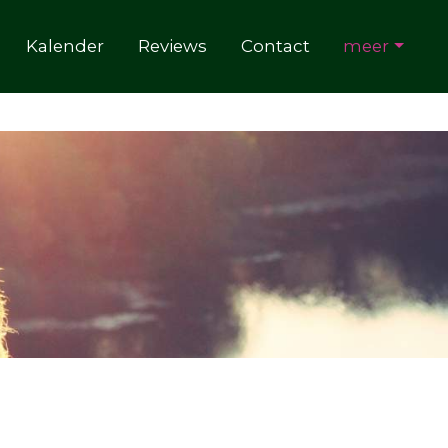
Leefstijlcoach
+316 38 0168 03
Kalender
Reviews
Contact
meer