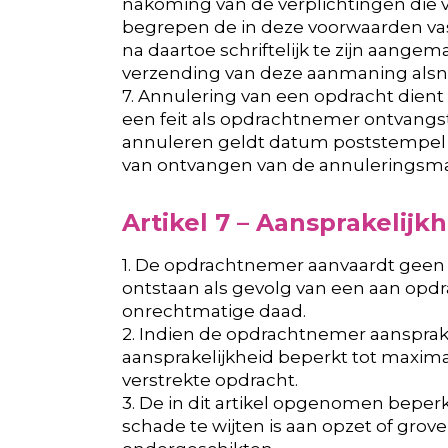
nakoming van de verplichtingen die 
begrepen de in deze voorwaarden vas
na daartoe schriftelijk te zijn aange
verzending van deze aanmaning als
7. Annulering van een opdracht dient s
een feit als opdrachtnemer ontvangs
annuleren geldt datum poststempel bi
van ontvangen van de annuleringsmai
Artikel 7 – Aansprakelijkh
1. De opdrachtnemer aanvaardt geen 
ontstaan als gevolg van een aan op
onrechtmatige daad.
2. Indien de opdrachtnemer aansprakel
aansprakelijkheid beperkt tot maxima
verstrekte opdracht.
3. De in dit artikel opgenomen beper
schade te wijten is aan opzet of gro