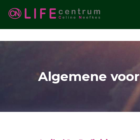
✓ CooL wordt vergoed in de basis verzekering ✓ Werk aan 
Algemene voo