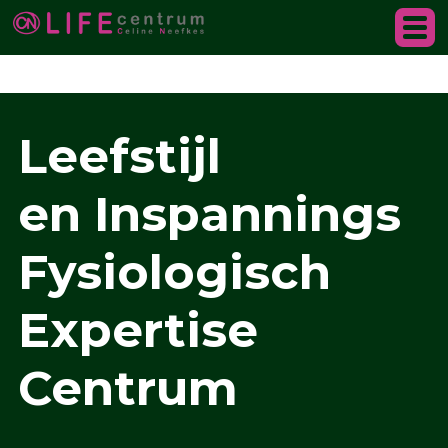
✓ CooL wordt vergoed in de basis verzekering ✓ Werk 
+316 38 0168 03
Leefstijl
en Inspannings
Fysiologisch
Expertise
Centrum