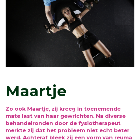
Maartje
Zo ook Maartje, zij kreeg in toenemende
mate last van haar gewrichten. Na diverse
behandelronden door de fysiotherapeut
merkte zij dat het probleem niet echt beter
werd. Achteraf bleek zij een vorm van reuma